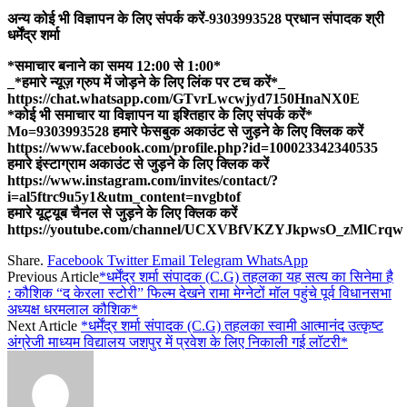
अन्य कोई भी विज्ञापन के लिए संपर्क करें-9303993528 प्रधान संपादक श्री
धर्मेंद्र शर्मा
*समाचार बनाने का समय 12:00 से 1:00*
_*हमारे न्यूज़ ग्रुप में जोड़ने के लिए लिंक पर टच करें*_
https://chat.whatsapp.com/GTvrLwcwjyd7150HnaNX0E
*कोई भी समाचार या विज्ञापन या इश्तिहार के लिए संपर्क करें*
Mo=9303993528 हमारे फेसबुक अकाउंट से जुड़ने के लिए क्लिक करें
https://www.facebook.com/profile.php?id=100023342340535
हमारे इंस्टाग्राम अकाउंट से जुड़ने के लिए क्लिक करें
https://www.instagram.com/invites/contact/?
i=al5ftrc9u5y1&utm_content=nvgbtof
हमारे यूट्यूब चैनल से जुड़ने के लिए क्लिक करें
https://youtube.com/channel/UCXVBfVKZYJkpwsO_zMlCrqw
Share.
Facebook
Twitter
Email
Telegram
WhatsApp
Previous Article
*धर्मेंद्र शर्मा संपादक (C.G) तहलका यह सत्य का सिनेमा है
: कौशिक “द केरला स्टोरी” फिल्म देखने रामा मेग्नेटों मॉल पहुंचे पूर्व विधानसभा
अध्यक्ष धरमलाल कौशिक*
Next Article
*धर्मेंद्र शर्मा संपादक (C.G) तहलका स्वामी आत्मानंद उत्कृष्ट
अंग्रेजी माध्यम विद्यालय जशपुर में प्रवेश के लिए निकाली गई लॉटरी*