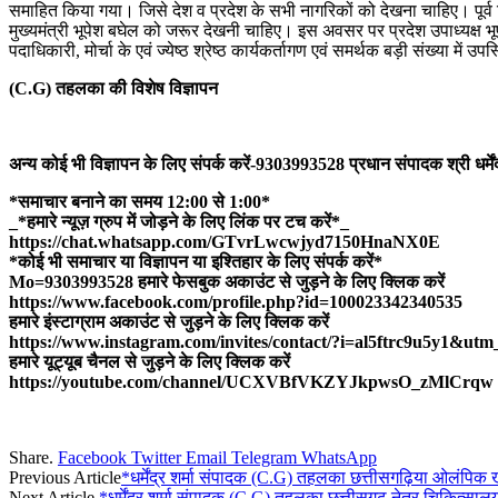
समाहित किया गया। जिसे देश व प्रदेश के सभी नागरिकों को देखना चाहिए। पूर
मुख्यमंत्री भूपेश बघेल को जरूर देखनी चाहिए। इस अवसर पर प्रदेश उपाध्यक्ष भू
पदाधिकारी, मोर्चा के एवं ज्येष्ठ श्रेष्ठ कार्यकर्तागण एवं समर्थक बड़ी संख्या में उप
(C.G) तहलका की विशेष विज्ञापन
अन्य कोई भी विज्ञापन के लिए संपर्क करें-9303993528 प्रधान संपादक श्री धर्मेंद्
*समाचार बनाने का समय 12:00 से 1:00*
_*हमारे न्यूज़ ग्रुप में जोड़ने के लिए लिंक पर टच करें*_
https://chat.whatsapp.com/GTvrLwcwjyd7150HnaNX0E
*कोई भी समाचार या विज्ञापन या इश्तिहार के लिए संपर्क करें*
Mo=9303993528 हमारे फेसबुक अकाउंट से जुड़ने के लिए क्लिक करें
https://www.facebook.com/profile.php?id=100023342340535
हमारे इंस्टाग्राम अकाउंट से जुड़ने के लिए क्लिक करें
https://www.instagram.com/invites/contact/?i=al5ftrc9u5y1&utm
हमारे यूट्यूब चैनल से जुड़ने के लिए क्लिक करें
https://youtube.com/channel/UCXVBfVKZYJkpwsO_zMlCrqw
Share.
Facebook
Twitter
Email
Telegram
WhatsApp
Previous Article
*धर्मेंद्र शर्मा संपादक (C.G) तहलका छत्तीसगढ़िया ओलंपिक ख
Next Article
*धर्मेंद्र शर्मा संपादक (C.G) तहलका छत्तीसगढ़ नेत्र चिकित्स