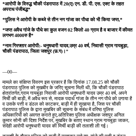
*आरोपी के विरुद्ध चौकी पंडरापाठ में 20(ए) एन. डी. पी. एस. एक्ट के तहत
अपराध पंजीबद्ध*
*पुलिस ने आरोपी के कब्जे से तीन नग गांजा का पौधा को भी किया जप्त,*
*जप्त अवैध गांजे के पौधे का कुल वजन 02 किलो 40 ग्राम है व बाजार में कीमत
लगभग 4000रु है*
*नाम गिरफ्तार आरोपी:- धनुषधारी यादव,उम्र 40 वर्ष, निवासी ग्राम गायबुड़ा,
चौकी पंडरापाठ, जिला जशपुर (छ.ग)।
*
—00—
मामले का संक्षिप्त विवरण इस प्रकार है कि दिनांक 17.08.25 को चौकी
पंडरापाठ पुलिस को मुखबीर के जरिए सूचना मिली थी, कि चौकी पंडरापाठ
क्षेत्रांतर्गत,ग्राम गायबुड़ा निवासी आरोपी धनुषधारी यादव उम्र 40 वर्ष, अपने
मिर्ची की बाड़ी, में अवैध रूप से, मादक पदार्थ गांजा के तीन नग पौधे को उगाया है
व उसके पत्ती व डंठल को काटकर, बाड़ी में ही सुखाया है, जिस पर चौकी
पंडरापाठ पुलिस के द्वारा मुखबिर की सूचना के संबंध में वरिष्ठ पुलिस
अधिकारियों को अवगत कराते हुए,अतिरिक्त पुलिस अधीक्षक जशपुर अनिल
कुमार सोनी की दिशा निर्देश पर, मुखबिर के बताए स्थान ग्राम गायबुड़ा जाकर,
संदेही आरोपी धनुषधारी यादव की मिर्ची बाड़ी की तलाशी ली गई।