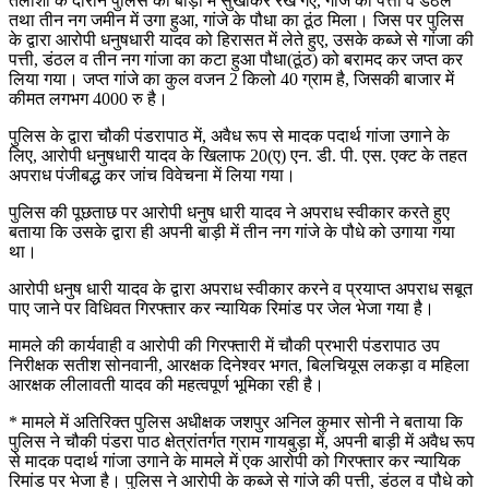
तलाशी के दौरान पुलिस को बाड़ी में सुखाकर रखे गए, गांजे की पत्ती व डंठल
तथा तीन नग जमीन में उगा हुआ, गांजे के पौधा का ठूंठ मिला। जिस पर पुलिस
के द्वारा आरोपी धनुषधारी यादव को हिरासत में लेते हुए, उसके कब्जे से गांजा की
पत्ती, डंठल व तीन नग गांजा का कटा हुआ पौधा(ठूंठ) को बरामद कर जप्त कर
लिया गया। जप्त गांजे का कुल वजन 2 किलो 40 ग्राम है, जिसकी बाजार में
कीमत लगभग 4000 रु है।
पुलिस के द्वारा चौकी पंडरापाठ में, अवैध रूप से मादक पदार्थ गांजा उगाने के
लिए, आरोपी धनुषधारी यादव के खिलाफ 20(ए) एन. डी. पी. एस. एक्ट के तहत
अपराध पंजीबद्ध कर जांच विवेचना में लिया गया।
पुलिस की पूछताछ पर आरोपी धनुष धारी यादव ने अपराध स्वीकार करते हुए
बताया कि उसके द्वारा ही अपनी बाड़ी में तीन नग गांजे के पौधे को उगाया गया
था।
आरोपी धनुष धारी यादव के द्वारा अपराध स्वीकार करने व प्रयाप्त अपराध सबूत
पाए जाने पर विधिवत गिरफ्तार कर न्यायिक रिमांड पर जेल भेजा गया है।
मामले की कार्यवाही व आरोपी की गिरफ्तारी में चौकी प्रभारी पंडरापाठ उप
निरीक्षक सतीश सोनवानी, आरक्षक दिनेश्वर भगत, बिलचियूस लकड़ा व महिला
आरक्षक लीलावती यादव की महत्वपूर्ण भूमिका रही है।
* मामले में अतिरिक्त पुलिस अधीक्षक जशपुर अनिल कुमार सोनी ने बताया कि
पुलिस ने चौकी पंडरा पाठ क्षेत्रांतर्गत ग्राम गायबुड़ा में, अपनी बाड़ी में अवैध रूप
से मादक पदार्थ गांजा उगाने के मामले में एक आरोपी को गिरफ्तार कर न्यायिक
रिमांड पर भेजा है। पुलिस ने आरोपी के कब्जे से गांजे की पत्ती, डंठल व पौधे को