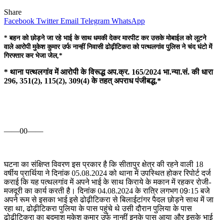
Share
Facebook
Twitter
Email
Telegram
WhatsApp
* बहन को छोड़ने जा रहे भाई के साथ धमकी देकर मारपीट कर उसके मोबाईल को लूटने
वाले आरोपी मुकेश कुमार उर्फ नान्हीं निवासी ढोढ़ीटिकरा को पत्थलगांव पुलिस ने चंद घंटो में
गिरफ्तार कर भेजा जेल,*
* थाना पत्थलगांव में आरोपी के विरूद्ध अप.क्र. 165/2024 भा.न्या.सं. की धारा
296, 351(2), 115(2), 309(4) के तहत् अपराध पंजीबद्ध,*
——00——
घटना का संक्षिप्त विवरण इस प्रकार है कि सीतापुर क्षेत्र की रहने वाली 18
वर्षीय प्रार्थिया ने दिनांक 05.08.2024 को थाना में उपस्थित होकर रिपोर्ट दर्ज
कराई कि यह पत्थलगांव में अपने भाई के साथ किराये के मकान में रहकर रोजी-
मजदूरी का कार्य करती है। दिनांक 04.08.2024 के रात्रि लगभग 09ः15 बजे
अपने रूम से इसका भाई इसे ढोढ़ीटिकरा से बिलाईटांगर पैदल छोड़ने साथ में जा
रहा था, ढोढ़ीटिकरा पुलिया के पास पहुंचे थे उसी दौरान पुलिया के पास
ढोढ़ीटिकरा का बदमाश मुकेश कुमार उर्फ नान्हीं इनके पास आया और इसके भाई