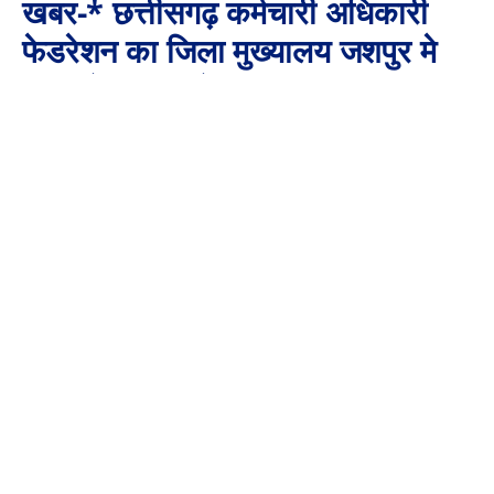
खबर-* छत्तीसगढ़ कर्मचारी अधिकारी
फेडरेशन का जिला मुख्यालय जशपुर मे
काम बंद कलम बंद हड़ताल
By
Aaj Ki Surkhiya MPCG
August 23, 2025
No Comments
4 Mins Read
छत्तीसगढ़ कर्मचारी अधिकारी फेडरेशन का जिला मुख्यालय जशपुर मे काम