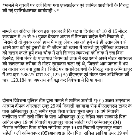
*मामले मे युवकों पर दर्ज किया गया एफआईआर एवं शामिल आरोपियों के विरुद्ध
की गई प्रतिबंधात्मक कार्यवाही :-*
मामले का संक्षिप्त विवरण इस प्रकार है कि घटना दिनांक को 10 से 15 मोटर
सायकल में 25 से 30 युवक बैठकर आपस में मिलकर बाईक रैली निकाले थे,
जिसमे से दो युवक अपने हाथ में चाकु लेकर लहराते हुये बड़े ही उतावलेपन से
अपने आप को एवं दुसरों के भी जीवन को खतरा में डालते हुए ट्रैफिक व्यवस्था
को खराब करते हुये तथा चौक में लगे सिग्नल व्यवस्था को ताक में रख बिना
हेलमेट, बिना नंबर के यातायात नियम को ताक में रख अपने अपने मोटर सायकल
को खतरनाक तरीका से मोटर सायकल चला रहे थे, जिससे आम जनता में भय
का वातावारण बना हुआ है। रिपोर्ट पर अनावेदकगणों के विरूद्ध थाना अम्बिकापुर
में अप.क्र. 586/25 धारा 281,125 (A) बीएनएस एवं मोटर यान अधिनियम की
धारा 123,184 का अपराध पंजीबद्ध कर विवेचना मे लिया गया।
दौरान विवेचना पुलिस टीम द्वारा मामले मे शामिल आरोपी *(01) अक्षत अग्रवाल
आत्मज दीपक अग्रवाल उम्र 25 वर्ष निवासी महामाया रोड बीएसएनएल टावर के
पास अम्बिकापुर (02) समीर गुप्ता पिता राकेश गुप्ता उम्र 18 वर्ष निवासी
सत्तीपारा रानी सती मंदिर के पास अम्बिकापुर (03) नेहिल कार राजवाड़े पिता
अनिल उम्र 19 वर्ष निवासी प्रतापपुर नाका सहेली गली अम्बिकापुर (04)
निशांत नगेशिया पिता योगेश नगेशिया उम्र 19 वर्ष निवासी प्रतापपुर नाका
सहेली गली अम्बिकापुर (05)आकाश झारिया पिता सुनिल झारिया उम्र 19 वर्ष