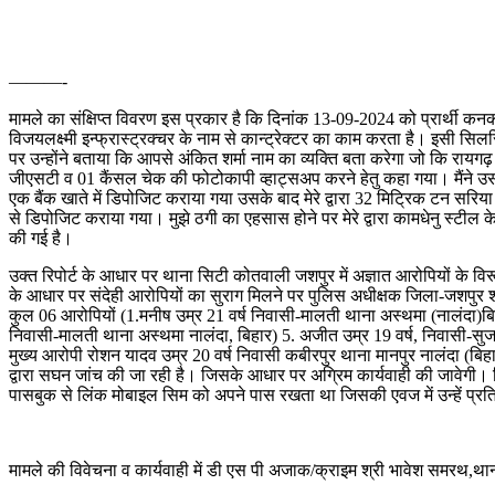
———-
मामले का संक्षिप्त विवरण इस प्रकार है कि दिनांक 13-09-2024 को प्रार्थी कनक 
विजयलक्ष्मी इन्फ्रास्ट्रक्चर के नाम से कान्ट्रेक्टर का काम करता है। इसी स
पर उन्होंने बताया कि आपसे अंकित शर्मा नाम का व्यक्ति बता करेगा जो कि रायगढ़ 
जीएसटी व 01 कैंसल चेक की फोटोकापी व्हाट्सअप करने हेतु कहा गया। मैंने उस
एक बैंक खाते में डिपोजिट कराया गया उसके बाद मेरे द्वारा 32 मिट्रिक टन सर
से डिपोजिट कराया गया। मुझे ठगी का एहसास होने पर मेरे द्वारा कामधेनु स्टील 
की गई है।
उक्त रिपोर्ट के आधार पर थाना सिटी कोतवाली जशपुर में अज्ञात आरोपियों के व
के आधार पर संदेही आरोपियों का सुराग मिलने पर पुलिस अधीक्षक जिला-जशपुर श्री 
कुल 06 आरोपियों (1.मनीष उम्र 21 वर्ष निवासी-मालती थाना अस्थमा (नालंदा)बिह
निवासी-मालती थाना अस्थमा नालंदा, बिहार) 5. अजीत उम्र 19 वर्ष, निवासी-स
मुख्य आरोपी रोशन यादव उम्र 20 वर्ष निवासी कबीरपुर थाना मानपुर नालंदा (बि
द्वारा सघन जांच की जा रही है। जिसके आधार पर अग्रिम कार्यवाही की जावेगी।
पासबुक से लिंक मोबाइल सिम को अपने पास रखता था जिसकी एवज में उन्हें प्रति
मामले की विवेचना व कार्यवाही में डी एस पी अजाक/क्राइम श्री भावेश समरथ,थान