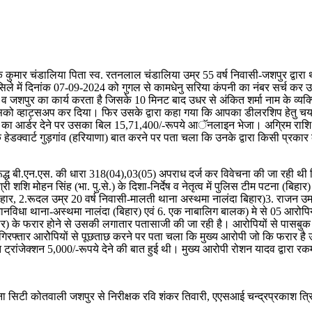
कुमार चंडालिया पिता स्व. रतनलाल चंडालिया उम्र 55 वर्ष निवासी-जशपुर द्वारा था
िलसिले में दिनांक 07-09-2024 को गुगल से कामधेनु सरिया कंपनी का नंबर सर्च कर
व जशपुर का कार्य करता है जिसके 10 मिनट बाद उधर से अंकित शर्मा नाम के व्यक्ति
को व्हाट्सअप कर दिया। फिर उसके द्वारा कहा गया कि आपका डीलरशिप हेतु चयन ह
िया का आर्डर देने पर उसका बिल 15,71,400/-रूपये आॅनलाइन भेजा। अग्रिम राशि के
के हेडक्वार्ट गुड़गांव (हरियाणा) बात करने पर पता चला कि उनके द्वारा किसी प्र
िरूद्ध बी.एन.एस. की धारा 318(04),03(05) अपराध दर्ज कर विवेचना की जा रही थी
शशि मोहन सिंह (भा. पु.से.) के दिशा-निर्देष व नेतृत्व में पुलिस टीम पटना (बिह
ार, 2.रूदल उम्र 20 वर्ष निवासी-मालती थाना अस्थमा नालंदा बिहार)3. राजन उम्र
ुजानविधा थाना-अस्थमा नालंदा (बिहार) एवं 6. एक नाबालिग बालक) मे से 05 आरो
हार) के फरार होने से उसकी लगातार पतासाजी की जा रही है। आरोपियों से पासबुक
 गिरफ्तार आरोेपियों से पूछताछ करने पर पता चला कि मुख्य आरोपी जो कि फरार ह
 ट्रांजेक्शन 5,000/-रूपये देने की बात हुई थी। मुख्य आरोपी रोशन यादव द्वारा
ा सिटी कोतवाली जशपुर से निरीक्षक रवि शंकर तिवारी, एएसआई चन्द्रप्रकाश त्रिपा