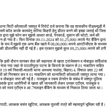
ना सिटी कोेतवाली जशपुर में रिपोर्ट दर्ज कराया कि वह शासकीय पीडब्ल्यूडी में
 उसमें काॅल करके कामधेनु सरिया बिक्री हेतु डीलर बनने की इच्छा जताई थी जिस
 द्वारा मुझे फोन कर मुझसे आधार कार्ड, पेनकार्ड, दुकान की फोटो, फर्म की
ो गया है। फिर दिनांक 09-11-2024 को 01,25,000/-रूपये नेट बैंकिंग द्वारा
 रूप में मुझसे एक अन्य बैंक खाते में 08,00,000/-रूपये आरटीजीएस के माध्यम
कार की डीलरशिप नहीं दी गई है। इस प्रकार मुझसे कुल 09,25,000/-रूपये की ठगी
 कि इसी दौरान सायबर सेल की सहायता से खाता ट्रांजेक्सन व मोबाइल सर्विलांस
ार) भेजा गया जहां से पाटलीपुत्र पटना के किराये के मकान से 01 नाबालिग सहित
 19 वर्ष निवासी-मालती थाना अस्थमा नालंदा, बिहार) 4. विषाल उम्र 22 वर्ष
पियों को गिरफ्तार कर व 01 नाबालिग को थानासिटी कोतवाली जशपुर लाया गया।
 व मोबाइल जप्त की गई है। पासबुक व रकम लेनदेन के संबंध में जशपुर पुलिस
ै उसके द्वारा आरोपियों से खाता की जानकारी लेकर उनका एटीएम, पासबुक व
 रकम को स्वयं एटीएम व आॅनलाइन बैंकिंग के माध्यम से निकाल लिया जाता था।
ठी, आरक्षक बसंत खुटिया, आरक्षक तुलसी रात्रे की महत्वपूर्ण भूमिका रही है।