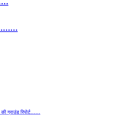
………
 गुर………
ा की ग्राउंड रिपोर्ट……