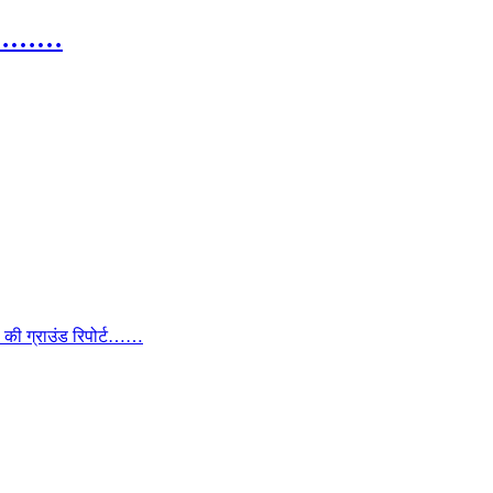
 गुर………
ा की ग्राउंड रिपोर्ट……