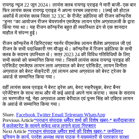
रायगढ़ न्यूज 22 जून 2024। लायंस क्लब रायगढ़ प्राइड ने मारी बाजी- एक बार
फिर लायंस क्लब रायगढ़ प्राइड ने अपना परचम लहराया। 19मई को होटल
अकॉर्ड में लायंस क्लब जिला 32 33C के रीजेंट डहेलिया की रीजन कॉन्फ्रेंस
“हुनर “का आयोजन रीजन चेयरपर्सन एमजेएफ लायन प्रेम अग्रवालजी के द्वारा
किया गया था। यह रीजन कॉन्फ्रेंस बहुत ही व्यवस्थित ढंग से एक शानदार
माहौल में संपन्न हुई।
रीजन कॉन्फ्रेंस में डिस्ट्रिक्ट गवर्नर पीएमजेफ लायन शैलेश अग्रवाल जी एवं
रीजन के सभी पदाधिकारी गण मौजूद थे। कॉन्फ्रेंस में रिजन डहेलिया के सभी
क्लब के सदस्य उपस्थित थे। सत्र 2023 24 की विविध गतिविधियों के लिए
सभी क्लबो को सम्मानित किया गया। जिसमें लायंस क्लब रायगढ़ प्राइड की
प्रेसिडेंट एमजेएफ लायन लता अग्रवाल को बेस्ट प्रेसिडेंट, लायन विनीता
अग्रवाल को बेस्ट सेक्रेटरी ,एवं लायन आभा अग्रवाल को बेस्ट ट्रेजर के
अवार्ड से सम्मानित किया गया।
वहीं लायंस क्लब प्राइड ने बेस्ट ड्रेस अप, बेस्ट स्क्रैपबुक, बेस्ट बैनर
प्रेजेंटेशन के साथ साथ और भी कई अवार्ड अपने नाम कराया। क्लब के सदस्य
ला चरणजीत गई, नेहा अग्रवाल आशा बेरीवाल एवं पूनम सिंह को एक्टिव लायन
के अवार्ड से सम्मानित किया गया।
Share.
Facebook
Twitter
Email
Telegram
WhatsApp
Previous Article
*प्रधान संपादक धर्मेंद्र शर्मा की विशेष खबर-* बलौदाबाजार
में कलेक्ट्रेट के सामने सफेद ध्वज लगाने वाला गिरफ्तार
Next Article
*प्रधान संपादक धर्मेंद्र शर्मा की विशेष खबर-* जर्नलिस्ट
यूनियन के कार्य. प्रदेश अध्यक्ष व्यास पाठक ने मुख्यमंत्री से पत्रकार सुरक्षा