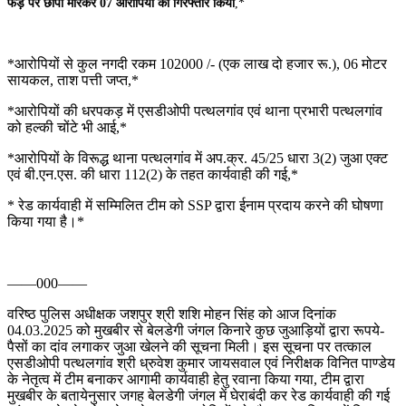
फड़ पर छापा मारकर 07 आरोपियों को गिरफ्तार किया
,*
*आरोपियों से कुल नगदी रकम 102000 /- (एक लाख दो हजार रू.), 06 मोटर
सायकल, ताश पत्ती जप्त,*
*आरोपियों की धरपकड़ में एसडीओपी पत्थलगांव एवं थाना प्रभारी पत्थलगांव
को हल्की चोंटे भी आई,*
*आरोपियों के विरूद्ध थाना पत्थलगांव में अप.क्र. 45/25 धारा 3(2) जुआ एक्ट
एवं बी.एन.एस. की धारा 112(2) के तहत कार्यवाही की गई,*
* रेड कार्यवाही में सम्मिलित टीम को SSP द्वारा ईनाम प्रदाय करने की घोषणा
किया गया है।*
——000——
वरिष्ठ पुलिस अधीक्षक जशपुर श्री शशि मोहन सिंह को आज दिनांक
04.03.2025 को मुखबीर से बेलडेगी जंगल किनारे कुछ जुआड़ियों द्वारा रूपये-
पैसों का दांव लगाकर जुआ खेलने की सूचना मिली। इस सूचना पर तत्काल
एसडीओपी पत्थलगांव श्री ध्रुवेश कुमार जायसवाल एवं निरीक्षक विनित पाण्डेय
के नेतृत्व में टीम बनाकर आगामी कार्यवाही हेतु रवाना किया गया, टीम द्वारा
मुखबीर के बतायेनुसार जगह बेलडेगी जंगल में घेराबंदी कर रेड कार्यवाही की गई