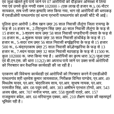
एवं जुआ खेलते हुये पाये जाने पर 07 आरोपियों को दौड़ाकर अभिरक्षा में लिया
गया एवं उनसे कुल नगदी रकम 102000 /- (एक लाख दो हजार रू.), 06 मोटर
सायकल, ताष पत्ती जप्त इत्यादि जप्त किया गया, भाग रहे आरोपियों की धरपकड़
में एसडीओपी पत्थलगांव एवं थाना प्रभारी पत्थलगांव को हल्की चोंटे भी आई।
पुलिस द्वारा आरोपी 1-शेरू खान उम्र 26 साल निवासी लैलुंगा जिला रायगढ़ के
फड़ से 16 हजार रू., 2-त्रिभुवन सिंह उम्र 40 साल निवासी लैलुंगा के फड़ से
15 हजार रू., 3-श्रवण साय उम्र 58 साल निवासी पण्डरीपानी तमता के फड़ से
16 हजार रू., 4-शुकरू यादव उम्र 38 साल निवासी हांथीबेड़ के फड़ से 15
हजार रू., 5-सदर राम उम्र 56 साल निवासी बगईझरिया के फड़ से 15 हजार
500 रू., 6-चंद्रप्रकाष उम्र 25 साल निवासी कोल्हेनझरिया के फड़ से 13
हजार रू., 7-मदन यादव उम्र 32 साल निवासी मठपहाड़ के फड़ से 11500 रू.
कुल 102000 रू. जप्त किया गया है। आरोपियों का कृत्य धारा 3(2) जुआ एक्ट
एवं बी.एन.एस. की धारा 112(2) का अपराध पाये जाने पर उक्त सभी आरोपियों
को गिरफ्तार कर वैधानिक कार्यवाही की जा रही है।
प्रकरण की विवेचना कार्यवाही एवं आरोपियों को गिरफ्तार करने में एसडीओपी
पत्थलगांव श्री ध्रुवेश कुमार जायसवाल, निरीक्षक विनित पाण्डेय, प्र.आर. 49
मिथलेष यादव, प्र.आर. चंद्रविजय साय, प्र.आर. सुभाष नायक, प्र.आर.
परमजीत सिंह, आर. 08 पदुम वर्मा, आर. 383 आषीषन प्रभात टोप्पो, आर. 543
अजय खेस, आर. 707 मनोज भगत, आर. 558 तुलसी रात्रे, आर. 157
राजकुमार बघेल, आर. 60 मरियानुस एक्का, आर. 210 लैक्षण यादव की महत्वपूर्ण
भूमिका रही है।