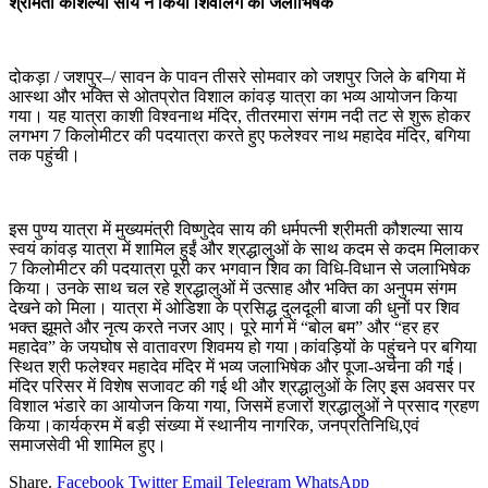
श्रीमती कौशल्या साय ने किया शिवलिंग का जलाभिषेक
दोकड़ा / जशपुर–/ सावन के पावन तीसरे सोमवार को जशपुर जिले के बगिया में
आस्था और भक्ति से ओतप्रोत विशाल कांवड़ यात्रा का भव्य आयोजन किया
गया। यह यात्रा काशी विश्वनाथ मंदिर, तीतरमारा संगम नदी तट से शुरू होकर
लगभग 7 किलोमीटर की पदयात्रा करते हुए फलेश्वर नाथ महादेव मंदिर, बगिया
तक पहुंची।
इस पुण्य यात्रा में मुख्यमंत्री विष्णुदेव साय की धर्मपत्नी श्रीमती कौशल्या साय
स्वयं कांवड़ यात्रा में शामिल हुईं और श्रद्धालुओं के साथ कदम से कदम मिलाकर
7 किलोमीटर की पदयात्रा पूरी कर भगवान शिव का विधि-विधान से जलाभिषेक
किया। उनके साथ चल रहे श्रद्धालुओं में उत्साह और भक्ति का अनुपम संगम
देखने को मिला। यात्रा में ओडिशा के प्रसिद्ध दुलदूली बाजा की धुनों पर शिव
भक्त झूमते और नृत्य करते नजर आए। पूरे मार्ग में “बोल बम” और “हर हर
महादेव” के जयघोष से वातावरण शिवमय हो गया।कांवड़ियों के पहुंचने पर बगिया
स्थित श्री फलेश्वर महादेव मंदिर में भव्य जलाभिषेक और पूजा-अर्चना की गई।
मंदिर परिसर में विशेष सजावट की गई थी और श्रद्धालुओं के लिए इस अवसर पर
विशाल भंडारे का आयोजन किया गया, जिसमें हजारों श्रद्धालुओं ने प्रसाद ग्रहण
किया।कार्यक्रम में बड़ी संख्या में स्थानीय नागरिक, जनप्रतिनिधि,एवं
समाजसेवी भी शामिल हुए।
Share.
Facebook
Twitter
Email
Telegram
WhatsApp