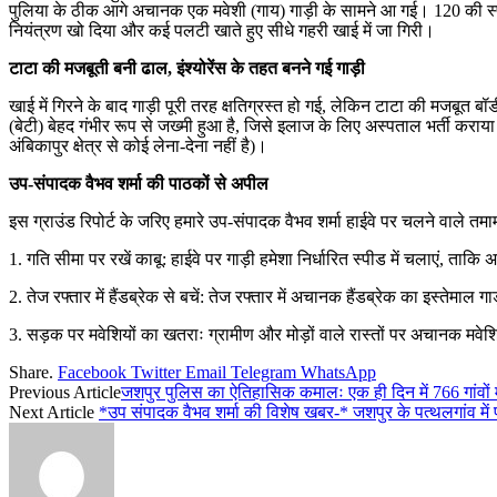
पुलिया के ठीक आगे अचानक एक मवेशी (गाय) गाड़ी के सामने आ गई। 120 की स्पीड मे
नियंत्रण खो दिया और कई पलटी खाते हुए सीधे गहरी खाई में जा गिरी।
टाटा की मजबूती बनी ढाल, इंश्योरेंस के तहत बनने गई गाड़ी
खाई में गिरने के बाद गाड़ी पूरी तरह क्षतिग्रस्त हो गई, लेकिन टाटा की मजबूत
(बेटी) बेहद गंभीर रूप से जख्मी हुआ है, जिसे इलाज के लिए अस्पताल भर्ती कराया 
अंबिकापुर क्षेत्र से कोई लेना-देना नहीं है)।
उप-संपादक वैभव शर्मा की पाठकों से अपील
इस ग्राउंड रिपोर्ट के जरिए हमारे उप-संपादक वैभव शर्मा हाईवे पर चलने वाले तम
1. गति सीमा पर रखें काबू: हाईवे पर गाड़ी हमेशा निर्धारित स्पीड में चलाएं, त
2. तेज रफ्तार में हैंडब्रेक से बचें: तेज रफ्तार में अचानक हैंडब्रेक का इस्तेमा
3. सड़क पर मवेशियों का खतराः ग्रामीण और मोड़ों वाले रास्तों पर अचानक मवेश
Share.
Facebook
Twitter
Email
Telegram
WhatsApp
Previous Article
जशपुर पुलिस का ऐतिहासिक कमालः एक ही दिन में 766 गांव
Next Article
*उप संपादक वैभव शर्मा की विशेष खबर-* जशपुर के पत्थलगांव में