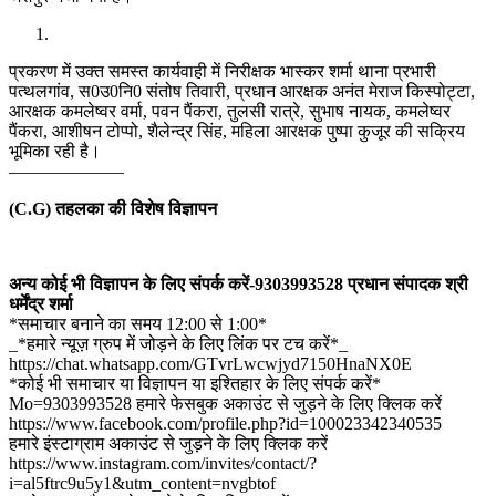
प्रकरण में उक्त समस्त कार्यवाही में निरीक्षक भास्कर शर्मा थाना प्रभारी
पत्थलगांव, स0उ0नि0 संतोष तिवारी, प्रधान आरक्षक अनंत मेराज किस्पोट्टा,
आरक्षक कमलेष्वर वर्मा, पवन पैंकरा, तुलसी रात्रे, सुभाष नायक, कमलेष्वर
पैंकरा, आशीषन टोप्पो, शैलेन्द्र सिंह, महिला आरक्षक पुष्पा कुजूर की सक्रिय
भूमिका रही है।
——————–
(C.G) तहलका की विशेष विज्ञापन
अन्य कोई भी विज्ञापन के लिए संपर्क करें-9303993528 प्रधान संपादक श्री
धर्मेंद्र शर्मा
*समाचार बनाने का समय 12:00 से 1:00*
_*हमारे न्यूज़ ग्रुप में जोड़ने के लिए लिंक पर टच करें*_
https://chat.whatsapp.com/GTvrLwcwjyd7150HnaNX0E
*कोई भी समाचार या विज्ञापन या इश्तिहार के लिए संपर्क करें*
Mo=9303993528 हमारे फेसबुक अकाउंट से जुड़ने के लिए क्लिक करें
https://www.facebook.com/profile.php?id=100023342340535
हमारे इंस्टाग्राम अकाउंट से जुड़ने के लिए क्लिक करें
https://www.instagram.com/invites/contact/?
i=al5ftrc9u5y1&utm_content=nvgbtof