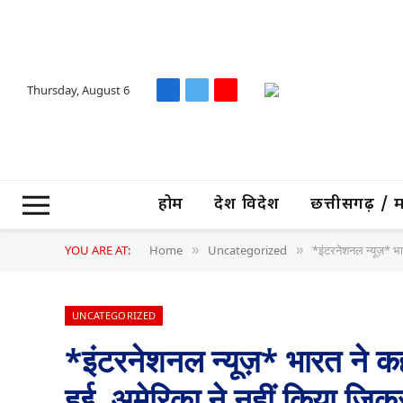
Thursday, August 6
Facebook
X
YouTube
(Twitter)
होम
देश विदेश
छत्तीसगढ़ / मध्
YOU ARE AT:
Home
Uncategorized
*इंटरनेशनल न्यूज़* भा
»
»
UNCATEGORIZED
*इंटरनेशनल न्यूज़* भारत ने क
हुई, अमेरिका ने नहीं किया जिक