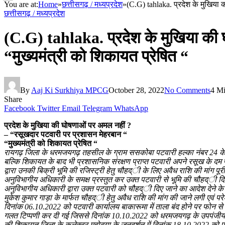
You are at:
Home
»
छत्तीसगढ़ / मध्यप्रदेश
»
(C.G) tahlaka. प्रदेश के मुखिया 
छत्तीसगढ़ / मध्यप्रदेश
(C.G) tahlaka. प्रदेश के मुखिया की
“मुख्यमंत्री को शिकायत प्रेषित “
By
Aaj Ki Surkhiya MPCG
October 28, 2022
No Comments
4 M
Share
Facebook
Twitter
Email
Telegram
WhatsApp
प्रदेश के मुखिया की घोषणाओं पर अमल नहीं ?
– “रसूखदार पटवारी पर प्रशासन मेहरबान “
“मुख्यमंत्री को शिकायत प्रेषित “
रायगढ़ जिला के धरमजयगढ़ तहसील के ग्राम ससकोबा पटवारी हल्का नंबर 24 के अतिर
बल्कि शिकायत के बाद भी प्रशासनिक संरक्षण प्राप्त पटवारी अपने रसूख के दम पर 
द्वारा उनकी बिक्री भूमि की रजिस्ट्री हेतु चौहद्ी के लिए अवैध राशि की मांग
अनुविभागीय अधिकारी के समक्ष प्रस्तुत कर उक्त पटवारी से भूमि की चौहद्ी द
अनुविभागीय अधिकारी द्वारा उक्त पटवारी को चौहद्ी दिए जाने का आदेश देने के
मुकेश कुमार गाड़ा के मार्फत चौहद्ी हेतु अवैध राशि की मांग की जाने लगी एवं प
दिनांक 06.10.2022 को पटवारी कार्यालय बाकारूमा में ताला बंद होने पर फोन से 
गलत टिप्पणी कर दी गई जिससे दिनांक 10.10.2022 को धरमजयगढ़ के उपपंजीयक द्वारा
की शिकायत जिला के कलेक्टर महोदया के जनदर्शन में दिनांक 18.10.2022 को एवं