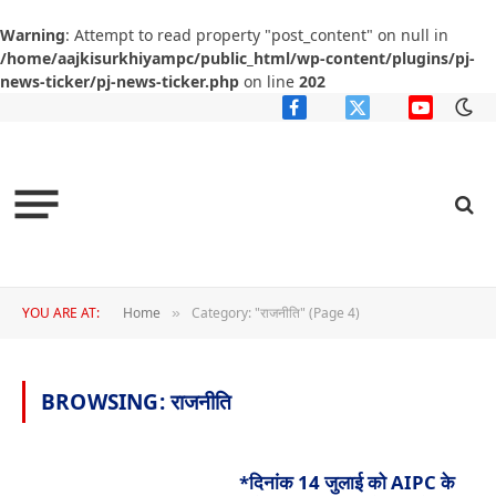
Warning
: Attempt to read property "post_content" on null in
/home/aajkisurkhiyampc/public_html/wp-content/plugins/pj-
news-ticker/pj-news-ticker.php
on line
202
Facebook
X
YouTube
(Twitter)
YOU ARE AT:
Home
Category: "राजनीति" (Page 4)
»
BROWSING:
राजनीति
*दिनांक 14 जुलाई को AIPC के