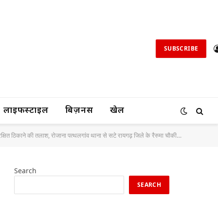
SUBSCRIBE
लाइफस्टाइल
बिज़नस
खेल
े रैरुमा चौकीक्षेत्र के जंगलों और जशपुर जिले के बागबहार थानाक्षेत्र के मटपहाड़ की पहाड़ियों में सज रहा 52 परियों का खेल।*
Search
SEARCH