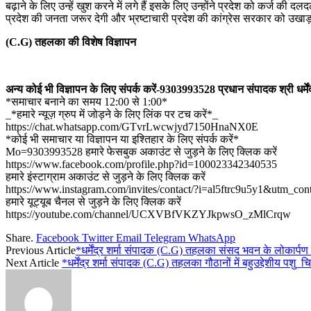
बढ़ाने के लिए उन्हें खुश करने में लगे हैं इसके लिए उन्होंने प्रदेश को कर्ज क
प्रदेश की जनता जरूर देगी और भ्रष्टाचारी प्रदेश की कांग्रेस सरकार को उखाड़
(C.G) तहलका की विशेष विज्ञापन
अन्य कोई भी विज्ञापन के लिए संपर्क करें-9303993528 प्रधान संपादक श्री धर्मेंद्
*समाचार बनाने का समय 12:00 से 1:00*
_*हमारे न्यूज़ ग्रुप में जोड़ने के लिए लिंक पर टच करें*_
https://chat.whatsapp.com/GTvrLwcwjyd7150HnaNX0E
*कोई भी समाचार या विज्ञापन या इश्तिहार के लिए संपर्क करें*
Mo=9303993528 हमारे फेसबुक अकाउंट से जुड़ने के लिए क्लिक करें
https://www.facebook.com/profile.php?id=100023342340535
हमारे इंस्टाग्राम अकाउंट से जुड़ने के लिए क्लिक करें
https://www.instagram.com/invites/contact/?i=al5ftrc9u5y1&utm_con
हमारे यूट्यूब चैनल से जुड़ने के लिए क्लिक करें
https://youtube.com/channel/UCXVBfVKZYJkpwsO_zMlCrqw
Share.
Facebook
Twitter
Email
Telegram
WhatsApp
Previous Article
*धर्मेंद्र शर्मा संपादक (C.G) तहलका संसद भवन के लोकार्पण
Next Article
*धर्मेंद्र शर्मा संपादक (C.G) तहलका गौठानों में बहुउद्देशीय प