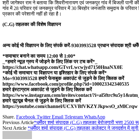
श्री जागेश्वर राम ने बताया कि शिवरीनारायण एवं जनकपुर गांव में बिजली पानी क
गांव में 28 परिवार एवं जनकपुर परिवार में 30 बिरहोर जनजाति समुदाय के परिवार
प्रकार की परेशानी नहीं हो रहा है।
(C.G) तहलका की विशेष विज्ञापन
अन्य कोई भी विज्ञापन के लिए संपर्क करें-9303993528 प्रधान संपादक श्री धर्मेंद्
*समाचार बनाने का समय 12:00 से 1:00*
_*हमारे न्यूज़ ग्रुप में जोड़ने के लिए लिंक पर टच करें*_
https://chat.whatsapp.com/GTvrLwcwjyd7150HnaNX0E
*कोई भी समाचार या विज्ञापन या इश्तिहार के लिए संपर्क करें*
Mo=9303993528 हमारे फेसबुक अकाउंट से जुड़ने के लिए क्लिक करें
https://www.facebook.com/profile.php?id=100023342340535
हमारे इंस्टाग्राम अकाउंट से जुड़ने के लिए क्लिक करें
https://www.instagram.com/invites/contact/?i=al5ftrc9u5y1&utm
हमारे यूट्यूब चैनल से जुड़ने के लिए क्लिक करें
https://youtube.com/channel/UCXVBfVKZYJkpwsO_zMlCrqw
Share.
Facebook
Twitter
Email
Telegram
WhatsApp
Previous Article
*धर्मेंद्र शर्मा संपादक (C.G) तहलका बेरोजगारी भत्ता 2500 रू
Next Article
*धर्मेंद्र शर्मा संपादक (C.G) तहलका कलेक्टर ने जनदर्शन में सु