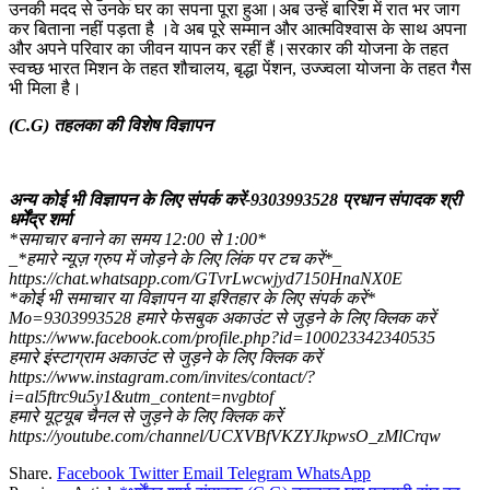
उनकी मदद से उनके घर का सपना पूरा हुआ।अब उन्हें बारिश में रात भर जाग
कर बिताना नहीं पड़ता है ।वे अब पूरे सम्मान और आत्मविश्वास के साथ अपना
और अपने परिवार का जीवन यापन कर रहीं हैं।सरकार की योजना के तहत
स्वच्छ भारत मिशन के तहत शौचालय, बृद्धा पेंशन, उज्ज्वला योजना के तहत गैस
भी मिला है।
(C.G) तहलका की विशेष विज्ञापन
अन्य कोई भी विज्ञापन के लिए संपर्क करें-9303993528 प्रधान संपादक श्री
धर्मेंद्र शर्मा
*समाचार बनाने का समय 12:00 से 1:00*
_*हमारे न्यूज़ ग्रुप में जोड़ने के लिए लिंक पर टच करें*_
https://chat.whatsapp.com/GTvrLwcwjyd7150HnaNX0E
*कोई भी समाचार या विज्ञापन या इश्तिहार के लिए संपर्क करें*
Mo=9303993528 हमारे फेसबुक अकाउंट से जुड़ने के लिए क्लिक करें
https://www.facebook.com/profile.php?id=100023342340535
हमारे इंस्टाग्राम अकाउंट से जुड़ने के लिए क्लिक करें
https://www.instagram.com/invites/contact/?
i=al5ftrc9u5y1&utm_content=nvgbtof
हमारे यूट्यूब चैनल से जुड़ने के लिए क्लिक करें
https://youtube.com/channel/UCXVBfVKZYJkpwsO_zMlCrqw
Share.
Facebook
Twitter
Email
Telegram
WhatsApp