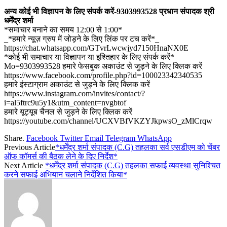
अन्य कोई भी विज्ञापन के लिए संपर्क करें-9303993528 प्रधान संपादक श्री
धर्मेंद्र शर्मा
*समाचार बनाने का समय 12:00 से 1:00*
_*हमारे न्यूज़ ग्रुप में जोड़ने के लिए लिंक पर टच करें*_
https://chat.whatsapp.com/GTvrLwcwjyd7150HnaNX0E
*कोई भी समाचार या विज्ञापन या इश्तिहार के लिए संपर्क करें*
Mo=9303993528 हमारे फेसबुक अकाउंट से जुड़ने के लिए क्लिक करें
https://www.facebook.com/profile.php?id=100023342340535
हमारे इंस्टाग्राम अकाउंट से जुड़ने के लिए क्लिक करें
https://www.instagram.com/invites/contact/?
i=al5ftrc9u5y1&utm_content=nvgbtof
हमारे यूट्यूब चैनल से जुड़ने के लिए क्लिक करें
https://youtube.com/channel/UCXVBfVKZYJkpwsO_zMlCrqw
Share.
Facebook
Twitter
Email
Telegram
WhatsApp
Previous Article
*धर्मेंद्र शर्मा संपादक (C.G) तहलका सर्व एसडीएम को चेंबर
ऑफ कॉमर्स की बैठक लेने के दिए निर्देश*
Next Article
*धर्मेंद्र शर्मा संपादक (C.G) तहलका सफाई व्यवस्था सुनिश्चित
करने सफाई अभियान चलाने निर्देशित किया*