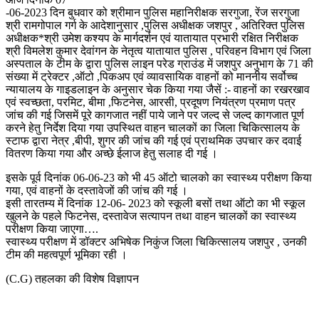
-06-2023 दिन बुधवार को श्रीमान पुलिस महानिरीक्षक सरगुजा, रेंज सरगुजा
श्री रामगोपाल गर्ग के आदेशानुसार ,पुलिस अधीक्षक जशपुर , अतिरिक्त पुलिस
अधीक्षक*श्री उमेश कश्यप के मार्गदर्शन एवं यातायात प्रभारी रक्षित निरीक्षक
श्री विमलेश कुमार देवांगन के नेतृत्व यातायात पुलिस , परिवहन विभाग एवं जिला
अस्पताल के टीम के द्वारा पुलिस लाइन परेड ग्राउंड में जशपुर अनुभाग के 71 की
संख्या में ट्रेक्टर ,ऑटो ,पिकअप एवं व्यावसायिक वाहनों को माननीय सर्वोच्च
न्यायालय के गाइडलाइन के अनुसार चेक किया गया जैसें :- वाहनों का रखरखाव
एवं स्वच्छता, परमिट, बीमा ,फिटनेस, आरसी, प्रदूषण नियंत्रण प्रमाण पत्र
जांच की गई जिसमें पूरे कागजात नहीं पाये जाने पर जल्द से जल्द कागजात पूर्ण
करने हेतु निर्देश दिया गया उपस्थित वाहन चालकों का जिला चिकित्सालय के
स्टाफ द्वारा नेत्र ,बीपी, शुगर की जांच की गई एवं प्राथमिक उपचार कर दवाई
वितरण किया गया और अच्छे ईलाज हेतु सलाह दी गई ।
इसके पूर्व दिनांक 06-06-23 को भी 45 ऑटो चालको का स्वास्थ्य परीक्षण किया
गया, एवं वाहनों के दस्तावेजों की जांच की गई ।
इसी तारतम्य में दिनांक 12-06- 2023 को स्कूली बसों तथा ऑटो का भी स्कूल
खुलने के पहले फिटनेस, दस्तावेज सत्यापन तथा वाहन चालकों का स्वास्थ्य
परीक्षण किया जाएगा….
स्वास्थ्य परीक्षण में डॉक्टर अभिषेक निकुंज जिला चिकित्सालय जशपुर , उनकी
टीम की महत्वपूर्ण भूमिका रही ।
(C.G) तहलका की विशेष विज्ञापन