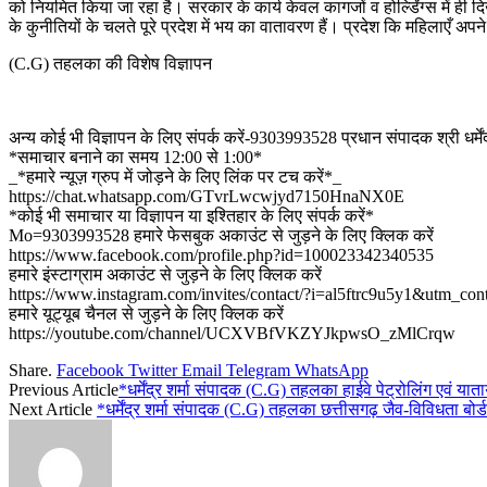
को नियमित किया जा रहा है। सरकार के कार्य केवल कागजों व होर्ल्डिंग्स में ही 
के कुनीतियों के चलते पूरे प्रदेश में भय का वातावरण हैं। प्रदेश कि महिलाएँ अ
(C.G) तहलका की विशेष विज्ञापन
अन्य कोई भी विज्ञापन के लिए संपर्क करें-9303993528 प्रधान संपादक श्री धर्मेंद्
*समाचार बनाने का समय 12:00 से 1:00*
_*हमारे न्यूज़ ग्रुप में जोड़ने के लिए लिंक पर टच करें*_
https://chat.whatsapp.com/GTvrLwcwjyd7150HnaNX0E
*कोई भी समाचार या विज्ञापन या इश्तिहार के लिए संपर्क करें*
Mo=9303993528 हमारे फेसबुक अकाउंट से जुड़ने के लिए क्लिक करें
https://www.facebook.com/profile.php?id=100023342340535
हमारे इंस्टाग्राम अकाउंट से जुड़ने के लिए क्लिक करें
https://www.instagram.com/invites/contact/?i=al5ftrc9u5y1&utm_con
हमारे यूट्यूब चैनल से जुड़ने के लिए क्लिक करें
https://youtube.com/channel/UCXVBfVKZYJkpwsO_zMlCrqw
Share.
Facebook
Twitter
Email
Telegram
WhatsApp
Previous Article
*धर्मेंद्र शर्मा संपादक (C.G) तहलका हाईवे पेट्रोलिंग एवं या
Next Article
*धर्मेंद्र शर्मा संपादक (C.G) तहलका छत्तीसगढ़ जैव-विविधता ब