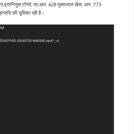
99 इनानियुस टोप्पो, प्र.आर. 428 मुक्तलाल खेस, आर. 773
त्यादि की भूमिका रही है।
und
ds/2024/07/VID-20240710-WA0160.mp4?_=1