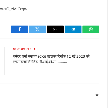
kpwsO_zMlCrqw
Facebook
Twitter
Email
Telegram
WhatsAp
NEXT ARTICLE
धर्मेंद्र शर्मा संपादक (C.G) तहलका दिनाँक 12 मई 2023 को
एनएमडीसी लिमिटेड, बी.आई.ओ.एम………..
Websit