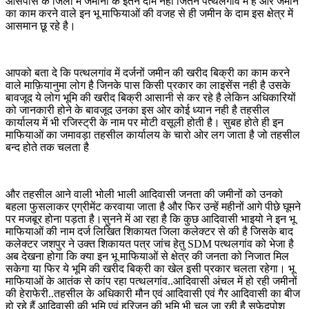
आसपास के जिलों में जमीनों के इतने दाम नही जितने पत्थलगांव में है और जमीन
का काम करने वाले इन भू माफियाओं की वजह से ही जमीन के दाम इस क्षेत्र में
आसमान छू रहे है।
आपको बता दे कि पत्थलगांव में दर्जनों जमीन की खरीद बिक्री का काम करने
वाले माफ़ियानुमा लोग है जिनके पास किसी प्रकार का लाइसेंस नही है उसके
बावजूद ये लोग भूमि की खरीद बिक्री आसानी से कर रहे है लेकिन अधिकारियों
को जानकारी होने के बावजूद उनका इस ओर कोई ध्यान नही है तहसील
कार्यालय में भी रजिस्ट्री के नाम पर मोटी वसूली होती है। सुबह होते ही इन
माफियाओं का जमावड़ा तहसील कार्यालय के चारो ओर लग जाता है जो तहसील
बन्द होते तक चलता है
और तहसील आने वाली भोली भाली आदिवासी जनता की जमीनों को उनको
बहला फुसलाकर एग्रीमेंट करवाया जाता है और फिर उन्हें महीनों आगे पीछे घूमने
पर मजबूर होना पड़ता है।सुनने में आ रहा है कि कुछ आदिवासी भाइयो ने इन भू
माफियाओं की नाम दर्ज लिखित शिकायत जिला कलेक्टर से की है जिसके बाद
कलेक्टर जशपुर ने उक्त शिकायत पत्र जांच हेतु SDM पत्थलगांव को भेजा है
अब देखना होगा कि क्या इन भू माफियाओं से क्षेत्र की जनता को निजात मिल
सकेगा या फिर ये भूमि की खरीद बिक्री का खेल इसी प्रकार चलता रहेगा। भू
माफियाओं के आतंक से कांप रहा पत्थलगांव..आदिवासी अंचल में हो रही जमीनों
की हेराफेरी..तहसील के अधिकारी मौन एवं आदिवासी एवं गैर आदिवासी का बीज
हो रहे हैं आदिवासी की भूमि एवं हरिजन की भूमि भी चल जा रही है सफेदपोश