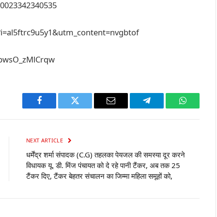
00023342340535
?i=al5ftrc9u5y1&utm_content=nvgbtof
kpwsO_zMlCrqw
Facebook
Twitter
Email
Telegram
WhatsAp
NEXT ARTICLE
धर्मेंद्र शर्मा संपादक (C.G) तहलका पेयजल की समस्या दूर करने
विधायक यू. डी. मिंज पंचायत को दे रहे पानी टैंकर, अब तक 25
टैंकर दिए, टैंकर बेहतर संचालन का जिम्मा महिला समूहों को,