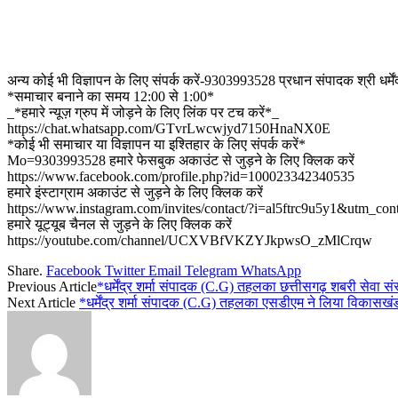
अन्य कोई भी विज्ञापन के लिए संपर्क करें-9303993528 प्रधान संपादक श्री धर्मेंद्
*समाचार बनाने का समय 12:00 से 1:00*
_*हमारे न्यूज़ ग्रुप में जोड़ने के लिए लिंक पर टच करें*_
https://chat.whatsapp.com/GTvrLwcwjyd7150HnaNX0E
*कोई भी समाचार या विज्ञापन या इश्तिहार के लिए संपर्क करें*
Mo=9303993528 हमारे फेसबुक अकाउंट से जुड़ने के लिए क्लिक करें
https://www.facebook.com/profile.php?id=100023342340535
हमारे इंस्टाग्राम अकाउंट से जुड़ने के लिए क्लिक करें
https://www.instagram.com/invites/contact/?i=al5ftrc9u5y1&utm_con
हमारे यूट्यूब चैनल से जुड़ने के लिए क्लिक करें
https://youtube.com/channel/UCXVBfVKZYJkpwsO_zMlCrqw
Share.
Facebook
Twitter
Email
Telegram
WhatsApp
Previous Article
*धर्मेंद्र शर्मा संपादक (C.G) तहलका छत्तीसगढ़ शबरी सेवा संस्
Next Article
*धर्मेंद्र शर्मा संपादक (C.G) तहलका एसडीएम ने लिया विकासखंड