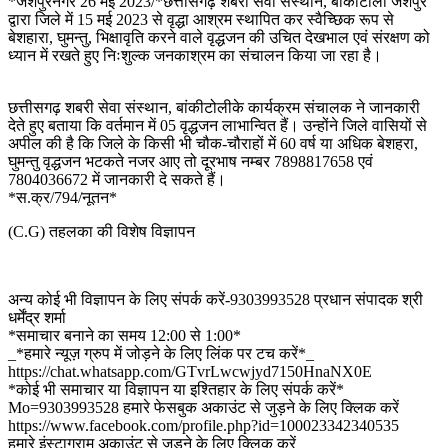
*जशपुरनगर 26 मई 2023/*छत्तीसगढ़ शबरी सेवा संस्थान, बांकीटोली जशपुर
द्वारा जिले में 15 मई 2023 से वृद्धा आश्रम स्थापित कर स्वैच्छिक रूप से
बेशहारा, घुमन्तु, भिक्षावृति करने वाले वृद्धजन की उचित देखभाल एवं संरक्षण को
ध्यान में रखते हुए निःशुल्क जनकाश्रम का संचालन किया जा रहा है।
छत्तीसगढ़ शबरी सेवा संस्थान, बांकीटोलीके कार्यक्रम संचालक ने जानकारी
देते हुए बताया कि वर्तमान में 05 वृद्धजन लाभान्वित हैं। उन्होंने जिले वासियों से
अपील की है कि जिले के किसी भी चौक-चौराहों में 60 वर्ष या अधिक बेशहरा,
घुमन्तु वृद्धजन भटकते नजर आए तो दूरभाष नम्बर 7898817658 एवं
7804036672 में जानकारी दे सकते हैं।
*स.क्र/794/नूतन*
(C.G) तहलका की विशेष विज्ञापन
अन्य कोई भी विज्ञापन के लिए संपर्क करें-9303993528 प्रधान संपादक श्री
धर्मेंद्र शर्मा
*समाचार बनाने का समय 12:00 से 1:00*
_*हमारे न्यूज़ ग्रुप में जोड़ने के लिए लिंक पर टच करें*_
https://chat.whatsapp.com/GTvrLwcwjyd7150HnaNX0E
*कोई भी समाचार या विज्ञापन या इश्तिहार के लिए संपर्क करें*
Mo=9303993528 हमारे फेसबुक अकाउंट से जुड़ने के लिए क्लिक करें
https://www.facebook.com/profile.php?id=100023342340535
हमारे इंस्टाग्राम अकाउंट से जुड़ने के लिए क्लिक करें