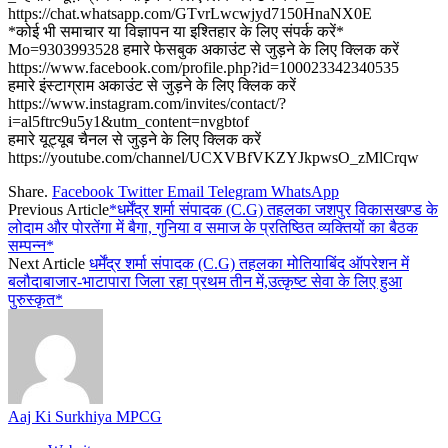
https://chat.whatsapp.com/GTvrLwcwjyd7150HnaNX0E
*कोई भी समाचार या विज्ञापन या इश्तिहार के लिए संपर्क करें*
Mo=9303993528 हमारे फेसबुक अकाउंट से जुड़ने के लिए क्लिक करें
https://www.facebook.com/profile.php?id=100023342340535
हमारे इंस्टाग्राम अकाउंट से जुड़ने के लिए क्लिक करें
https://www.instagram.com/invites/contact/?
i=al5ftrc9u5y1&utm_content=nvgbtof
हमारे यूट्यूब चैनल से जुड़ने के लिए क्लिक करें
https://youtube.com/channel/UCXVBfVKZYJkpwsO_zMlCrqw
Share.
Facebook
Twitter
Email
Telegram
WhatsApp
Previous Article
*धर्मेंद्र शर्मा संपादक (C.G) तहलका जशपुर विकासखण्ड के
लोदाम और पोरतेंगा में बैगा, गुनिया व समाज के प्रतिष्ठित व्यक्तियों का बैठक
सम्पन्न*
Next Article
धर्मेंद्र शर्मा संपादक (C.G) तहलका मोतियाबिंद ऑपरेशन में
बलौदाबाजार-भाटापारा जिला रहा प्रथम तीन में,उत्कृष्ट सेवा के लिए हुआ
पुरुस्कृत*
Aaj Ki Surkhiya MPCG