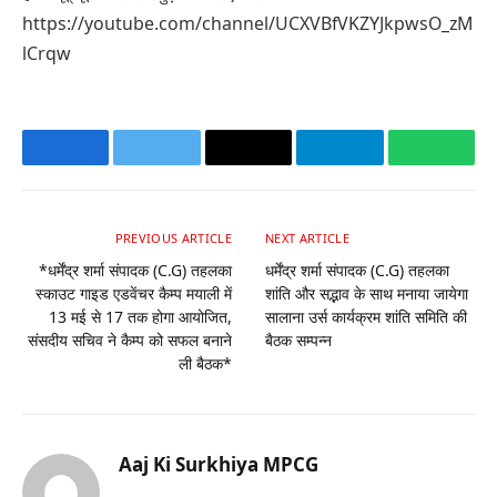
https://youtube.com/channel/UCXVBfVKZYJkpwsO_zM
lCrqw
Facebook
Twitter
Email
Telegram
Whats
PREVIOUS ARTICLE
NEXT ARTICLE
*धर्मेंद्र शर्मा संपादक (C.G) तहलका
धर्मेंद्र शर्मा संपादक (C.G) तहलका
स्काउट गाइड एडवेंचर कैम्प मयाली में
शांति और सद्भाव के साथ मनाया जायेगा
13 मई से 17 तक होगा आयोजित,
सालाना उर्स कार्यक्रम शांति समिति की
संसदीय सचिव ने कैम्प को सफल बनाने
बैठक सम्पन्न
ली बैठक*
Aaj Ki Surkhiya MPCG