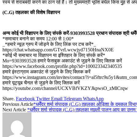
स्वयं से शराबबंदी करने का ठान रहे हैं। तो मुख्यमंत्री भूपेश बघेल किस मुुंह स
(C.G) तहलका की विशेष विज्ञापन
अन्य कोई भी विज्ञापन के लिए संपर्क करें-9303993528 प्रधान संपादक श्री धर्मेंद्
*समाचार बनाने का समय 12:00 से 1:00*
_*हमारे न्यूज़ ग्रुप में जोड़ने के लिए लिंक पर टच करें*_
https://chat.whatsapp.com/GTvrLwcwjyd7150HnaNX0E
*कोई भी समाचार या विज्ञापन या इश्तिहार के लिए संपर्क करें*
Mo=9303993528 हमारे फेसबुक अकाउंट से जुड़ने के लिए क्लिक करें
https://www.facebook.com/profile.php?id=100023342340535
हमारे इंस्टाग्राम अकाउंट से जुड़ने के लिए क्लिक करें
https://www.instagram.com/invites/contact/?i=al5ftrc9u5y1&utm_con
हमारे यूट्यूब चैनल से जुड़ने के लिए क्लिक करें
https://youtube.com/channel/UCXVBfVKZYJkpwsO_zMlCrqw
Share.
Facebook
Twitter
Email
Telegram
WhatsApp
Previous Article
*धर्मेंद्र शर्मा संपादक (C.G) तहलका ओड़िशा के दमकल विभाग के
Next Article
*धर्मेंद्र शर्मा संपादक (C.G) तहलका मछली पालन आय का उत्त