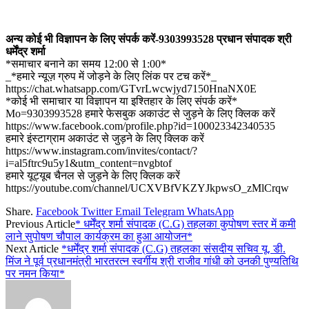
अन्य कोई भी विज्ञापन के लिए संपर्क करें-9303993528 प्रधान संपादक श्री
धर्मेंद्र शर्मा
*समाचार बनाने का समय 12:00 से 1:00*
_*हमारे न्यूज़ ग्रुप में जोड़ने के लिए लिंक पर टच करें*_
https://chat.whatsapp.com/GTvrLwcwjyd7150HnaNX0E
*कोई भी समाचार या विज्ञापन या इश्तिहार के लिए संपर्क करें*
Mo=9303993528 हमारे फेसबुक अकाउंट से जुड़ने के लिए क्लिक करें
https://www.facebook.com/profile.php?id=100023342340535
हमारे इंस्टाग्राम अकाउंट से जुड़ने के लिए क्लिक करें
https://www.instagram.com/invites/contact/?
i=al5ftrc9u5y1&utm_content=nvgbtof
हमारे यूट्यूब चैनल से जुड़ने के लिए क्लिक करें
https://youtube.com/channel/UCXVBfVKZYJkpwsO_zMlCrqw
Share.
Facebook
Twitter
Email
Telegram
WhatsApp
Previous Article
* धर्मेंद्र शर्मा संपादक (C.G) तहलका कुपोषण स्तर में कमी
लाने सुपोषण चौपाल कार्यक्रम का हुआ आयोजन*
Next Article
*धर्मेंद्र शर्मा संपादक (C.G) तहलका संसदीय सचिव यू. डी.
मिंज ने पूर्व प्रधानमंत्री भारतरत्न स्वर्गीय श्री राजीव गांधी को उनकी पुण्यतिथि
पर नमन किया*