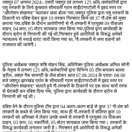
जशपुर 07 अगस्त 2024:- एसपी जशपुर एवं लगभग 125 अधि./कर्मचारियों द्वारा
पशु तस्करी के लिये कुख्यात सीमावर्ती ग्राम साईंटांगरटोली में वृहद स्तर पर
“ऑपरेशन शंखनाद” चलाकर धावा बोला गया,जशपुर पुलिस द्वारा पशु तस्करों के
ठिकानों पर दबिश देकर कुल 10 तस्कर गिरफ्तार किये एवं 37 गौ-वंश को मुक्त
कराया गया,दबिश के दौरान आरोपीगणों से गौ-तस्करी में प्रयुक्त 09 पीकअप
वाहन, 04 कार, 05 मोटर सायकल जप्त किया गया,पुलिस द्वारा कार्यवाही के
दौरान ड्रोन से निगरानी की गई थी,गिरफ्तार हुये आरोपियों के विरूद्ध अनेकों
न्यायालय से स्थाई वारंट जारी किया गया था, गौ-तस्करी में जप्त वाहनों को
राजसात की जायेगी।
पुलिस अधीक्षक जशपुर शशि मोहन सिंह, अतिरिक्त पुलिस अधीक्षक अनिल सोनी
के नेतृत्व में लगभग 125 अधि./कर्मचारियों द्वारा विभिन्न 05 टीम बनाकर बलवा
ड्रील, अश्रु गैस सामग्री के लैस होकर आज 07.08.2024 के प्रातः 04ः00
बजे जशपुर-झारखंड प्रांत के सीमावर्ती ग्राम साईंटांगरटोली में वृहद स्तर पर
”ऑपरेशन शंखनाद“ चलाते हुये गौ-तस्करों के ठिकानों पर एक साथ चारों तरफ
से घेराबंदी कर दबिश दिया गया, पुलिस द्वारा कार्यवाही के दौरान ड्रोन से
निगरानी की गई थी।
दबिश देने के दौरान पुलिस टीम द्वारा 04 अलग-अलग बाड़े से कुल 37 गौ-वंश को
तस्करों के कब्जे से जप्त किया गया, साथ ही गौ-तस्करी में संलिप्त कुल 10
तस्करों को अभिरक्षा में लेकर उनके कब्जे से तस्करी में प्रयुक्त 09 पीकअप
वाहन, 03 कार, 01 स्कार्पियो, 05 मोटर सायकल जप्त किया गया। तस्करों के
विरूद्ध कार्यवाही लगातार जारी है। गिरफ्तार हुये आरोपियों के विरूद्ध अनेकों