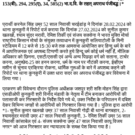
153(बी), 294, 295(ए), 34, 505(2) भा.द.वि. के तहत् अपराध पंजीबद्ध।*
प्रार्थी करनेल सिंह उम्र 52 साल निवासी चरईडांड़ ने दिनांक 28.02.2024 को
थाना कुनकुरी में रिपोर्ट दर्ज कराया कि दिनांक 27.02.2024 को सुनील कुमार
खलखो, श्याम सुंदर मरावी, रेमिश तिर्की एवं संजय सक्सेना ने भारत मुक्ति मोर्चा
राष्ट्रीय किसान मोर्चा के संयुक्त तत्वाधान में कुनकुरी सलियाटोली के मिनी
स्टेडियम में 12 बजे से 15ः30 बजे तक आमसभा आयोजित कर हिन्दु धर्म के बारे
में आपत्तिजनक एवं अपषब्द टिप्पणी करते हुये हिन्दू धर्म कोई धर्म नहीं हैं, मौलिक
अधिकार को छिनना, एसटी/एससी एवं अन्य अन्य पिछड़ा वर्ग को सताना, टार्चर
करना, अनुच्छेद-25 का हनन करना, धर्म के नाम पर नौटंकी करना, ईव्हीएम
मशीन से चुनाव प्रक्रिया रोकना, धार्मिक गुरूओं के बारे में अपशब्द कहने की
रिपोर्ट पर थाना कुनकुरी में उक्त धारा सदर का अपराध पंजीबद्ध कर विवेचना में
लिया गया।
प्रकरण की विवेचना दौरान पुलिस अधीक्षक जशपुर श्री शशि मोहन सिंह द्वारा
एसडीओपी कुनकुरी श्री विनोद मंडावी के नेतृत्व में टीम बनाकर आरोपियों की
पतासाजी कर गिरफ्तारी के निर्देश दिये गये थे, उक्त निर्देश के परिपालन में दबिश
देकर विभिन्न जगहों से आरोपियों को गिरफ्तार किया गया है। पुलिस द्वारा आरोपी
*1- सुनील कुमार खलखो उम्र 37 साल निवासी गोढ़ी बी थाना बागबहार, 2-
श्यामसुंदर मरावी उम्र 47 साल निवासी कुनकुरी, 3- रेमिश तिर्की उम्र 56 साल
निवासी कांसाबेल एवं 4- संजय सक्सेना उम्र 47 साल निवासी कापू विजय
नगर* को आज गिरफ्तार कर न्यायालय के समक्ष पेश किया गया है।