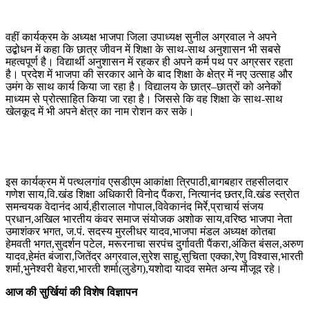
वहीं कार्यक्रम के अध्यक्ष भाजपा जिला उपाध्यक्ष सुनील अग्रवाल ने अपने
उद्बोधन में कहा कि छात्र जीवन में शिक्षा के साथ-साथ अनुशासन भी सबसे
महत्वपूर्ण है। विद्यार्थी अनुशासन में रहकर ही अपने कर्म पथ पर अग्रसर रहता
है। प्रदेश में भाजपा की सरकार आने के बाद शिक्षा के क्षेत्र में नए उत्साह और
उमंग के साथ कार्य किया जा रहा है। विद्यालय के छात्र–छात्रों को अनेकों
माध्यम से प्रोत्साहित किया जा रहा है। जिससे कि वह शिक्षा के साथ-साथ
खेलकूद में भी अपने क्षेत्र का नाम रोशन कर सके।
इस कार्यक्रम में पत्थलगांव एसडीएम आकांक्षा त्रिपाठी,बागबहार तहसीलदार
गणेश साय,वि.खंड शिक्षा अधिकारी विनोद पैंकरा, नित्यानंद छतर,वि.खंड स्त्रोत
समन्वयक वेदानंद आर्य,हीरालाल गोपाल,विवेकानंद मिर्रे,प्राचार्य संजय
प्रधान,अखिल भारतीय कंवर समाज संयोजक अशोक साय,वरिष्ठ भाजपा नेता
उमाशंकर भगत, ज.पं. सदस्य मुरलीधर यादव,भाजपा मंडल अध्यक्ष कोतबा
हेमवती भगत,सुदर्शन पटेल, मरूरनाचा सरपंच दुर्गावती पैंकरा,अंकित बंसल,अरुण
यादव,हेमंत बंजारा,जितेंद्र अग्रवाल,सुरेश साहू,सुचिता एक्का,रेणु विश्वास,भारती
शर्मा,भुनेश्वरी बेहरा,भारती शर्मा(लुडेग),यशोदा यादव समेत अन्य मौजूद रहे।
आज की सुर्खियां की विशेष विज्ञापन